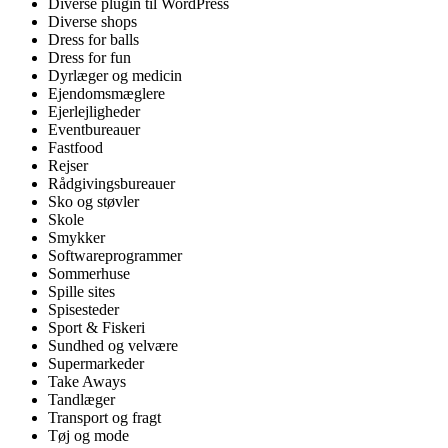
Diverse plugin til WordPress
Diverse shops
Dress for balls
Dress for fun
Dyrlæger og medicin
Ejendomsmæglere
Ejerlejligheder
Eventbureauer
Fastfood
Rejser
Rådgivingsbureauer
Sko og støvler
Skole
Smykker
Softwareprogrammer
Sommerhuse
Spille sites
Spisesteder
Sport & Fiskeri
Sundhed og velvære
Supermarkeder
Take Aways
Tandlæger
Transport og fragt
Tøj og mode