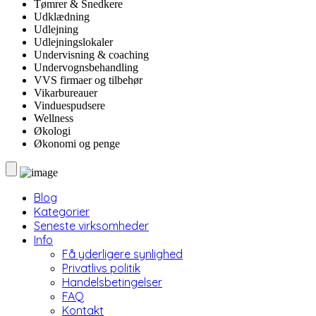
Tømrer & Snedkere
Udklædning
Udlejning
Udlejningslokaler
Undervisning & coaching
Undervognsbehandling
VVS firmaer og tilbehør
Vikarbureauer
Vinduespudsere
Wellness
Økologi
Økonomi og penge
Blog
Kategorier
Seneste virksomheder
Info
Få yderligere synlighed
Privatlivs politik
Handelsbetingelser
FAQ
Kontakt