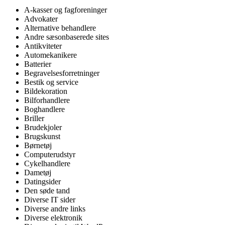
A-kasser og fagforeninger
Advokater
Alternative behandlere
Andre sæsonbaserede sites
Antikviteter
Automekanikere
Batterier
Begravelsesforretninger
Bestik og service
Bildekoration
Bilforhandlere
Boghandlere
Briller
Brudekjoler
Brugskunst
Børnetøj
Computerudstyr
Cykelhandlere
Dametøj
Datingsider
Den søde tand
Diverse IT sider
Diverse andre links
Diverse elektronik