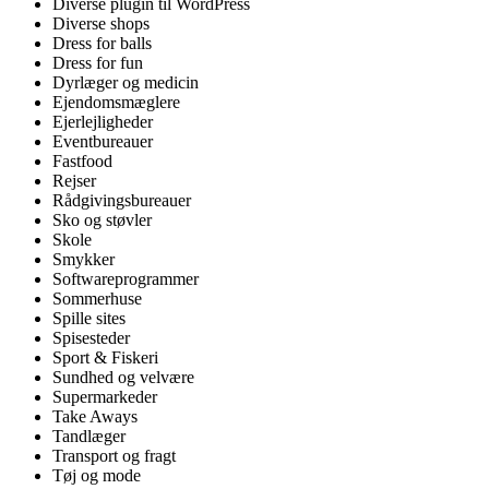
Diverse plugin til WordPress
Diverse shops
Dress for balls
Dress for fun
Dyrlæger og medicin
Ejendomsmæglere
Ejerlejligheder
Eventbureauer
Fastfood
Rejser
Rådgivingsbureauer
Sko og støvler
Skole
Smykker
Softwareprogrammer
Sommerhuse
Spille sites
Spisesteder
Sport & Fiskeri
Sundhed og velvære
Supermarkeder
Take Aways
Tandlæger
Transport og fragt
Tøj og mode