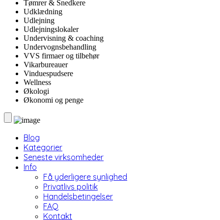
Tømrer & Snedkere
Udklædning
Udlejning
Udlejningslokaler
Undervisning & coaching
Undervognsbehandling
VVS firmaer og tilbehør
Vikarbureauer
Vinduespudsere
Wellness
Økologi
Økonomi og penge
Blog
Kategorier
Seneste virksomheder
Info
Få yderligere synlighed
Privatlivs politik
Handelsbetingelser
FAQ
Kontakt