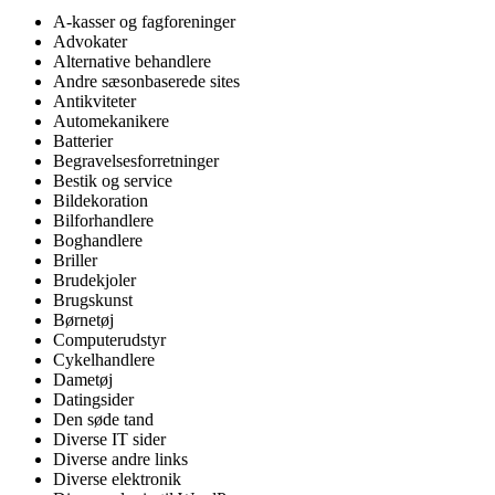
A-kasser og fagforeninger
Advokater
Alternative behandlere
Andre sæsonbaserede sites
Antikviteter
Automekanikere
Batterier
Begravelsesforretninger
Bestik og service
Bildekoration
Bilforhandlere
Boghandlere
Briller
Brudekjoler
Brugskunst
Børnetøj
Computerudstyr
Cykelhandlere
Dametøj
Datingsider
Den søde tand
Diverse IT sider
Diverse andre links
Diverse elektronik