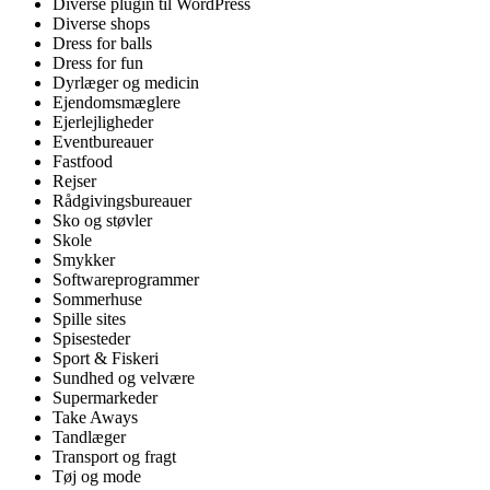
Diverse plugin til WordPress
Diverse shops
Dress for balls
Dress for fun
Dyrlæger og medicin
Ejendomsmæglere
Ejerlejligheder
Eventbureauer
Fastfood
Rejser
Rådgivingsbureauer
Sko og støvler
Skole
Smykker
Softwareprogrammer
Sommerhuse
Spille sites
Spisesteder
Sport & Fiskeri
Sundhed og velvære
Supermarkeder
Take Aways
Tandlæger
Transport og fragt
Tøj og mode