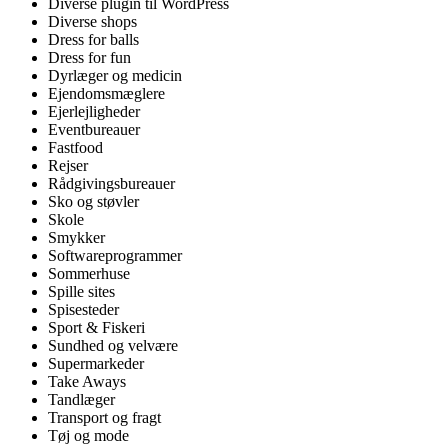
Diverse plugin til WordPress
Diverse shops
Dress for balls
Dress for fun
Dyrlæger og medicin
Ejendomsmæglere
Ejerlejligheder
Eventbureauer
Fastfood
Rejser
Rådgivingsbureauer
Sko og støvler
Skole
Smykker
Softwareprogrammer
Sommerhuse
Spille sites
Spisesteder
Sport & Fiskeri
Sundhed og velvære
Supermarkeder
Take Aways
Tandlæger
Transport og fragt
Tøj og mode