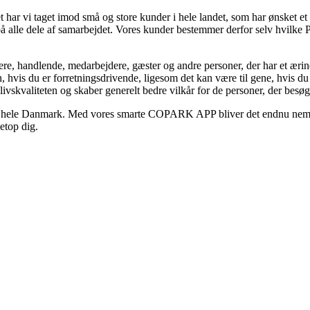
ar vi taget imod små og store kunder i hele landet, som har ønsket et 
 på alle dele af samarbejdet. Vores kunder bestemmer derfor selv hvilk
re, handlende, medarbejdere, gæster og andre personer, der har et ærinde
, hvis du er forretningsdrivende, ligesom det kan være til gene, hvis d
ivskvaliteten og skaber generelt bedre vilkår for de personer, der besø
 hele Danmark. Med vores smarte COPARK APP bliver det endnu nemmere
top dig.