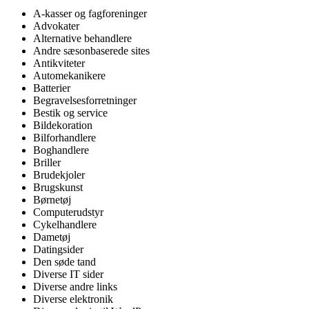
A-kasser og fagforeninger
Advokater
Alternative behandlere
Andre sæsonbaserede sites
Antikviteter
Automekanikere
Batterier
Begravelsesforretninger
Bestik og service
Bildekoration
Bilforhandlere
Boghandlere
Briller
Brudekjoler
Brugskunst
Børnetøj
Computerudstyr
Cykelhandlere
Dametøj
Datingsider
Den søde tand
Diverse IT sider
Diverse andre links
Diverse elektronik