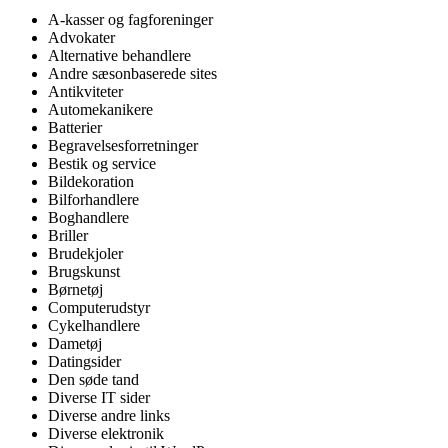
A-kasser og fagforeninger
Advokater
Alternative behandlere
Andre sæsonbaserede sites
Antikviteter
Automekanikere
Batterier
Begravelsesforretninger
Bestik og service
Bildekoration
Bilforhandlere
Boghandlere
Briller
Brudekjoler
Brugskunst
Børnetøj
Computerudstyr
Cykelhandlere
Dametøj
Datingsider
Den søde tand
Diverse IT sider
Diverse andre links
Diverse elektronik