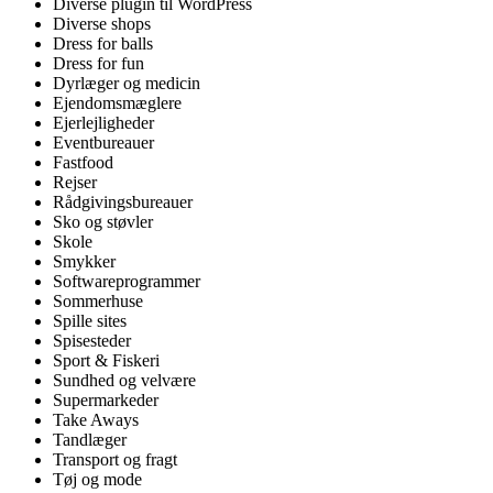
Diverse plugin til WordPress
Diverse shops
Dress for balls
Dress for fun
Dyrlæger og medicin
Ejendomsmæglere
Ejerlejligheder
Eventbureauer
Fastfood
Rejser
Rådgivingsbureauer
Sko og støvler
Skole
Smykker
Softwareprogrammer
Sommerhuse
Spille sites
Spisesteder
Sport & Fiskeri
Sundhed og velvære
Supermarkeder
Take Aways
Tandlæger
Transport og fragt
Tøj og mode