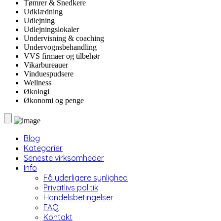
Tømrer & Snedkere
Udklædning
Udlejning
Udlejningslokaler
Undervisning & coaching
Undervognsbehandling
VVS firmaer og tilbehør
Vikarbureauer
Vinduespudsere
Wellness
Økologi
Økonomi og penge
Blog
Kategorier
Seneste virksomheder
Info
Få yderligere synlighed
Privatlivs politik
Handelsbetingelser
FAQ
Kontakt