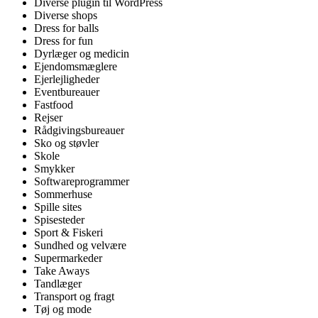
Diverse plugin til WordPress
Diverse shops
Dress for balls
Dress for fun
Dyrlæger og medicin
Ejendomsmæglere
Ejerlejligheder
Eventbureauer
Fastfood
Rejser
Rådgivingsbureauer
Sko og støvler
Skole
Smykker
Softwareprogrammer
Sommerhuse
Spille sites
Spisesteder
Sport & Fiskeri
Sundhed og velvære
Supermarkeder
Take Aways
Tandlæger
Transport og fragt
Tøj og mode