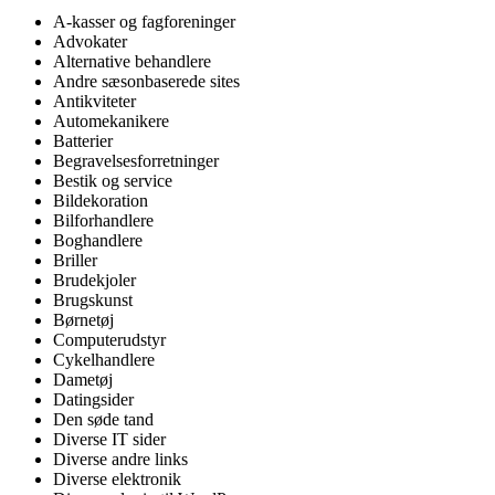
A-kasser og fagforeninger
Advokater
Alternative behandlere
Andre sæsonbaserede sites
Antikviteter
Automekanikere
Batterier
Begravelsesforretninger
Bestik og service
Bildekoration
Bilforhandlere
Boghandlere
Briller
Brudekjoler
Brugskunst
Børnetøj
Computerudstyr
Cykelhandlere
Dametøj
Datingsider
Den søde tand
Diverse IT sider
Diverse andre links
Diverse elektronik