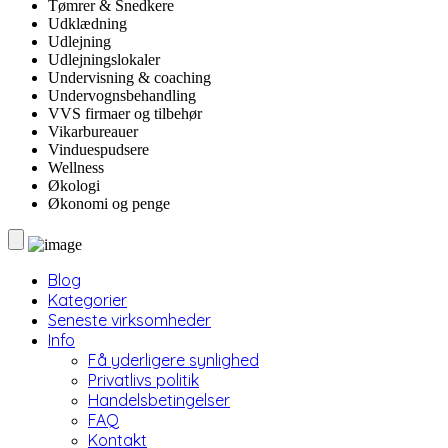
Tømrer & Snedkere
Udklædning
Udlejning
Udlejningslokaler
Undervisning & coaching
Undervognsbehandling
VVS firmaer og tilbehør
Vikarbureauer
Vinduespudsere
Wellness
Økologi
Økonomi og penge
Blog
Kategorier
Seneste virksomheder
Info
Få yderligere synlighed
Privatlivs politik
Handelsbetingelser
FAQ
Kontakt