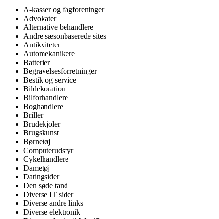
A-kasser og fagforeninger
Advokater
Alternative behandlere
Andre sæsonbaserede sites
Antikviteter
Automekanikere
Batterier
Begravelsesforretninger
Bestik og service
Bildekoration
Bilforhandlere
Boghandlere
Briller
Brudekjoler
Brugskunst
Børnetøj
Computerudstyr
Cykelhandlere
Dametøj
Datingsider
Den søde tand
Diverse IT sider
Diverse andre links
Diverse elektronik