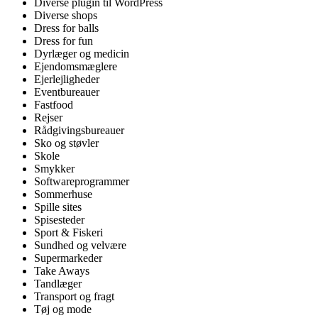
Diverse plugin til WordPress
Diverse shops
Dress for balls
Dress for fun
Dyrlæger og medicin
Ejendomsmæglere
Ejerlejligheder
Eventbureauer
Fastfood
Rejser
Rådgivingsbureauer
Sko og støvler
Skole
Smykker
Softwareprogrammer
Sommerhuse
Spille sites
Spisesteder
Sport & Fiskeri
Sundhed og velvære
Supermarkeder
Take Aways
Tandlæger
Transport og fragt
Tøj og mode