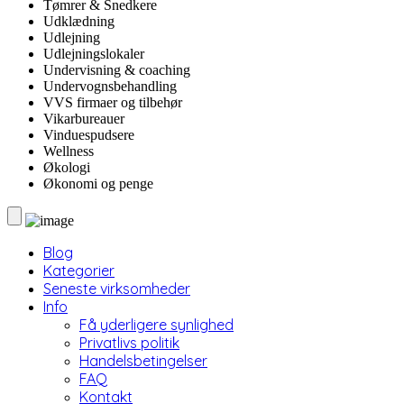
Tømrer & Snedkere
Udklædning
Udlejning
Udlejningslokaler
Undervisning & coaching
Undervognsbehandling
VVS firmaer og tilbehør
Vikarbureauer
Vinduespudsere
Wellness
Økologi
Økonomi og penge
Blog
Kategorier
Seneste virksomheder
Info
Få yderligere synlighed
Privatlivs politik
Handelsbetingelser
FAQ
Kontakt