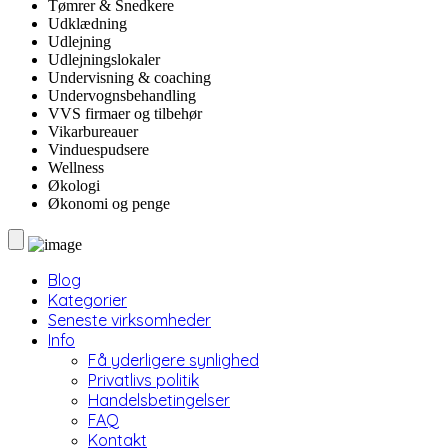
Tømrer & Snedkere
Udklædning
Udlejning
Udlejningslokaler
Undervisning & coaching
Undervognsbehandling
VVS firmaer og tilbehør
Vikarbureauer
Vinduespudsere
Wellness
Økologi
Økonomi og penge
Blog
Kategorier
Seneste virksomheder
Info
Få yderligere synlighed
Privatlivs politik
Handelsbetingelser
FAQ
Kontakt