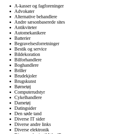
A-kasser og fagforeninger
Advokater
Alternative behandlere
Andre sæsonbaserede sites
Antikviteter
Automekanikere
Batterier
Begravelsesforretninger
Bestik og service
Bildekoration
Bilforhandlere
Boghandlere
Briller
Brudekjoler
Brugskunst
Børnetøj
Computerudstyr
Cykelhandlere
Dametøj
Datingsider
Den søde tand
Diverse IT sider
Diverse andre links
Diverse elektronik