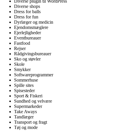
Diverse plugin til WordPress
Diverse shops
Dress for balls
Dress for fun
Dyrlæger og medicin
Ejendomsmæglere
Ejerlejligheder
Eventbureauer
Fastfood
Rejser
Rådgivingsbureauer
Sko og støvler
Skole
Smykker
Softwareprogrammer
Sommerhuse
Spille sites
Spisesteder
Sport & Fiskeri
Sundhed og velvære
Supermarkeder
Take Aways
Tandlæger
Transport og fragt
Tøj og mode