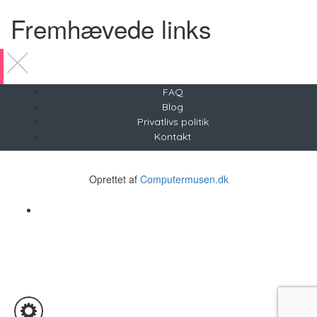
Fremhævede links
FAQ
Blog
Privatlivs politik
Kontakt
Copyright © 2021 Stuff4you - CVR nr. 21623679
Oprettet af
Computermusen.dk