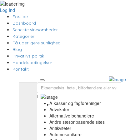
Log Ind
Forside
Dashboard
Seneste virksomheder
Kategorier
Få yderligere synlighed
Blog
Privatlivs politik
Handelsbetingelser
Kontakt
FAQ
Blog
Privatlivs politik
A-kasser og fagforeninger
Kontakt
Advokater
Alternative behandlere
Andre sæsonbaserede sites
Antikviteter
Automekanikere