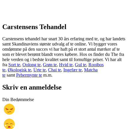
Carstensens Tehandel
Carstensens tehandel har snart 30 års erfaring med te, og har landets
samt Skandinaviens største udvalg af te online. Vi bygger vores
omdømme på den succes vi har haft på et stort antal mærker af te
som er blevet berømt blandt vores købere. Hos os finder du The fra
hele verden og i bedste kvalitet samt til fornuftige priser. Vi har alt
fra
Sort te
,
Oolong te
,
Grøn te
,
Hvid te
,
Gul te
,
Rooibos
te
,
Økologisk te
,
Urte te
,
Chai te
,
Ingefær te
,
Matcha
te
samt
Pebermynte te
m.m.
Skriv en anmeldelse
Din Bedømmelse