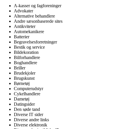
A-kasser og fagforeninger
Advokater
Alternative behandlere
Andre sæsonbaserede sites
Antikviteter
Automekanikere
Batterier
Begravelsesforretninger
Bestik og service
Bildekoration
Bilforhandlere
Boghandlere
Briller
Brudekjoler
Brugskunst
Børnetøj
Computerudstyr
Cykelhandlere
Dametøj
Datingsider
Den søde tand
Diverse IT sider
Diverse andre links
Diverse elektronik