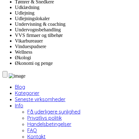
Tømrer & Snedkere
Udklædning
Udlejning
Udlejningslokaler
Undervisning & coaching
Undervognsbehandling
VVS firmaer og tilbehør
Vikarbureauer
Vinduespudsere
Wellness
Økologi
Økonomi og penge
Blog
Kategorier
Seneste virksomheder
Info
Få yderligere synlighed
Privatlivs politik
Handelsbetingelser
FAQ
Kontakt