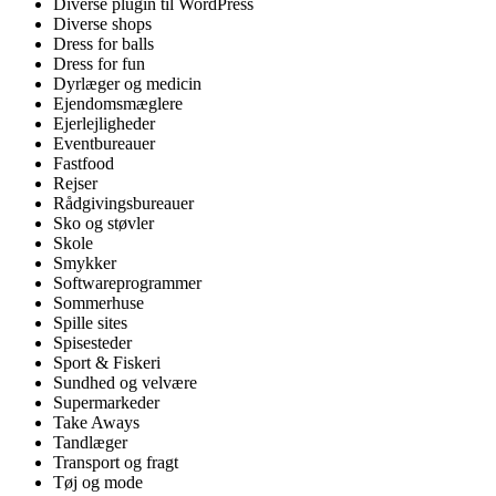
Diverse plugin til WordPress
Diverse shops
Dress for balls
Dress for fun
Dyrlæger og medicin
Ejendomsmæglere
Ejerlejligheder
Eventbureauer
Fastfood
Rejser
Rådgivingsbureauer
Sko og støvler
Skole
Smykker
Softwareprogrammer
Sommerhuse
Spille sites
Spisesteder
Sport & Fiskeri
Sundhed og velvære
Supermarkeder
Take Aways
Tandlæger
Transport og fragt
Tøj og mode