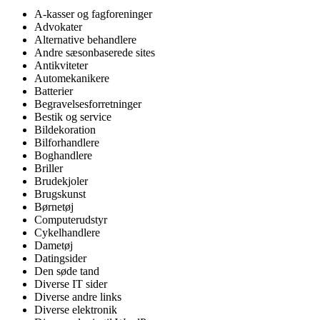
A-kasser og fagforeninger
Advokater
Alternative behandlere
Andre sæsonbaserede sites
Antikviteter
Automekanikere
Batterier
Begravelsesforretninger
Bestik og service
Bildekoration
Bilforhandlere
Boghandlere
Briller
Brudekjoler
Brugskunst
Børnetøj
Computerudstyr
Cykelhandlere
Dametøj
Datingsider
Den søde tand
Diverse IT sider
Diverse andre links
Diverse elektronik