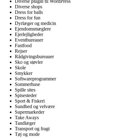
Diverse plugin til WordPress
Diverse shops
Dress for balls
Dress for fun
Dyrlæger og medicin
Ejendomsmæglere
Ejerlejligheder
Eventbureauer
Fastfood
Rejser
Rådgivingsbureauer
Sko og støvler
Skole
Smykker
Softwareprogrammer
Sommerhuse
Spille sites
Spisesteder
Sport & Fiskeri
Sundhed og velvære
Supermarkeder
Take Aways
Tandlæger
Transport og fragt
Tøj og mode