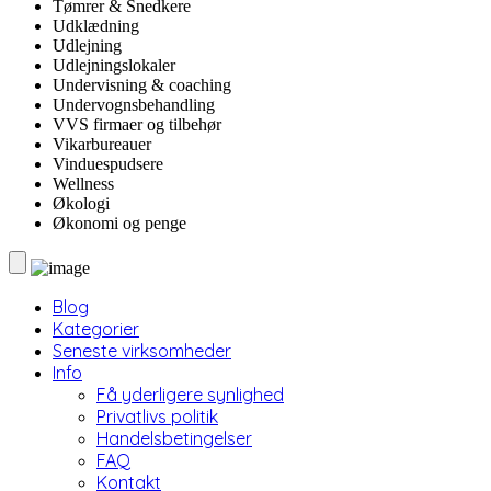
Tømrer & Snedkere
Udklædning
Udlejning
Udlejningslokaler
Undervisning & coaching
Undervognsbehandling
VVS firmaer og tilbehør
Vikarbureauer
Vinduespudsere
Wellness
Økologi
Økonomi og penge
Blog
Kategorier
Seneste virksomheder
Info
Få yderligere synlighed
Privatlivs politik
Handelsbetingelser
FAQ
Kontakt