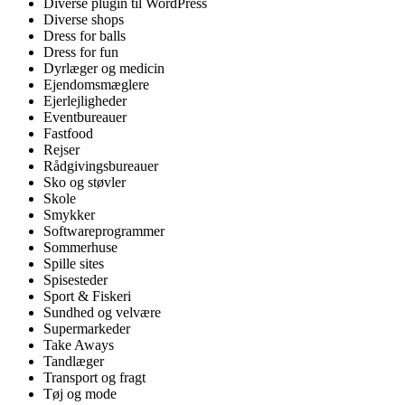
Diverse plugin til WordPress
Diverse shops
Dress for balls
Dress for fun
Dyrlæger og medicin
Ejendomsmæglere
Ejerlejligheder
Eventbureauer
Fastfood
Rejser
Rådgivingsbureauer
Sko og støvler
Skole
Smykker
Softwareprogrammer
Sommerhuse
Spille sites
Spisesteder
Sport & Fiskeri
Sundhed og velvære
Supermarkeder
Take Aways
Tandlæger
Transport og fragt
Tøj og mode