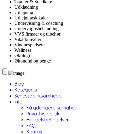
Tømrer & Snedkere
Udklædning
Udlejning
Udlejningslokaler
Undervisning & coaching
Undervognsbehandling
VVS firmaer og tilbehør
Vikarbureauer
Vinduespudsere
Wellness
Økologi
Økonomi og penge
Blog
Kategorier
Seneste virksomheder
Info
Få yderligere synlighed
Privatlivs politik
Handelsbetingelser
FAQ
Kontakt