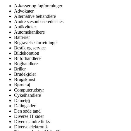
A-kasser og fagforeninger
Advokater
Alternative behandlere
Andre sæsonbaserede sites
Antikviteter
Automekanikere
Batterier
Begravelsesforretninger
Bestik og service
Bildekoration
Bilforhandlere
Boghandlere
Briller
Brudekjoler
Brugskunst
Børnetøj
Computerudstyr
Cykelhandlere
Dametøj
Datingsider
Den søde tand
Diverse IT sider
Diverse andre links
Diverse elektronik