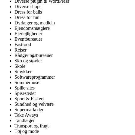
Diverse plugin til WordPress
Diverse shops
Dress for balls
Dress for fun
Dyrlæger og medicin
Ejendomsmæglere
Ejerlejligheder
Eventbureauer
Fastfood
Rejser
Rådgivingsbureauer
Sko og støvler
Skole
Smykker
Softwareprogrammer
Sommerhuse
Spille sites
Spisesteder
Sport & Fiskeri
Sundhed og velvære
Supermarkeder
Take Aways
Tandlæger
Transport og fragt
Tøj og mode