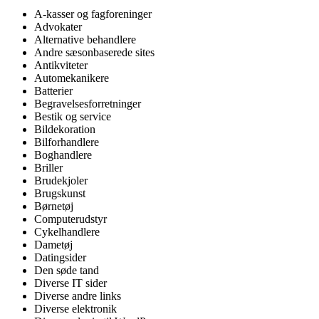
A-kasser og fagforeninger
Advokater
Alternative behandlere
Andre sæsonbaserede sites
Antikviteter
Automekanikere
Batterier
Begravelsesforretninger
Bestik og service
Bildekoration
Bilforhandlere
Boghandlere
Briller
Brudekjoler
Brugskunst
Børnetøj
Computerudstyr
Cykelhandlere
Dametøj
Datingsider
Den søde tand
Diverse IT sider
Diverse andre links
Diverse elektronik