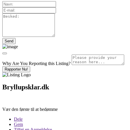
Why Are You Reporting this
Listing?
Rapporter Nu!
Bryllupsklar.dk
Vær den første til at bedømme
Dele
Gem
Tilføj en Anmeldelse