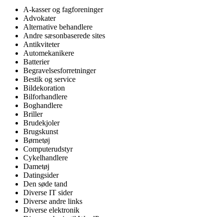
A-kasser og fagforeninger
Advokater
Alternative behandlere
Andre sæsonbaserede sites
Antikviteter
Automekanikere
Batterier
Begravelsesforretninger
Bestik og service
Bildekoration
Bilforhandlere
Boghandlere
Briller
Brudekjoler
Brugskunst
Børnetøj
Computerudstyr
Cykelhandlere
Dametøj
Datingsider
Den søde tand
Diverse IT sider
Diverse andre links
Diverse elektronik