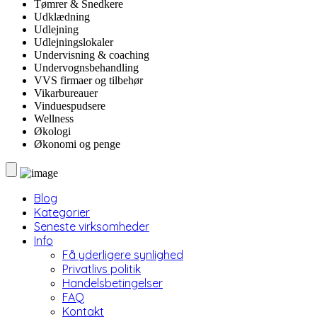
Tømrer & Snedkere
Udklædning
Udlejning
Udlejningslokaler
Undervisning & coaching
Undervognsbehandling
VVS firmaer og tilbehør
Vikarbureauer
Vinduespudsere
Wellness
Økologi
Økonomi og penge
Blog
Kategorier
Seneste virksomheder
Info
Få yderligere synlighed
Privatlivs politik
Handelsbetingelser
FAQ
Kontakt