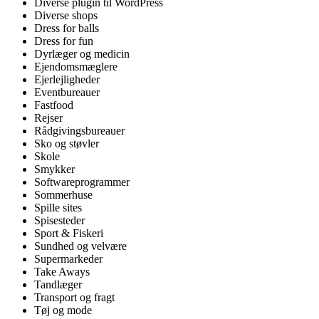
Diverse plugin til WordPress
Diverse shops
Dress for balls
Dress for fun
Dyrlæger og medicin
Ejendomsmæglere
Ejerlejligheder
Eventbureauer
Fastfood
Rejser
Rådgivingsbureauer
Sko og støvler
Skole
Smykker
Softwareprogrammer
Sommerhuse
Spille sites
Spisesteder
Sport & Fiskeri
Sundhed og velvære
Supermarkeder
Take Aways
Tandlæger
Transport og fragt
Tøj og mode