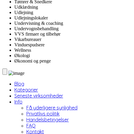
Tømrer & Snedkere
Udklædning
Udlejning
Udlejningslokaler
Undervisning & coaching
Undervognsbehandling
VVS firmaer og tilbehør
Vikarbureauer
Vinduespudsere
Wellness
Økologi
Økonomi og penge
Blog
Kategorier
Seneste virksomheder
Info
Få yderligere synlighed
Privatlivs politik
Handelsbetingelser
FAQ
Kontakt