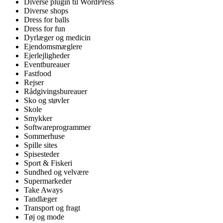
Diverse plugin til WordPress
Diverse shops
Dress for balls
Dress for fun
Dyrlæger og medicin
Ejendomsmæglere
Ejerlejligheder
Eventbureauer
Fastfood
Rejser
Rådgivingsbureauer
Sko og støvler
Skole
Smykker
Softwareprogrammer
Sommerhuse
Spille sites
Spisesteder
Sport & Fiskeri
Sundhed og velvære
Supermarkeder
Take Aways
Tandlæger
Transport og fragt
Tøj og mode