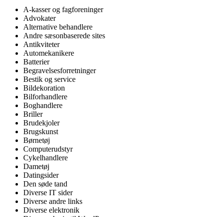
A-kasser og fagforeninger
Advokater
Alternative behandlere
Andre sæsonbaserede sites
Antikviteter
Automekanikere
Batterier
Begravelsesforretninger
Bestik og service
Bildekoration
Bilforhandlere
Boghandlere
Briller
Brudekjoler
Brugskunst
Børnetøj
Computerudstyr
Cykelhandlere
Dametøj
Datingsider
Den søde tand
Diverse IT sider
Diverse andre links
Diverse elektronik