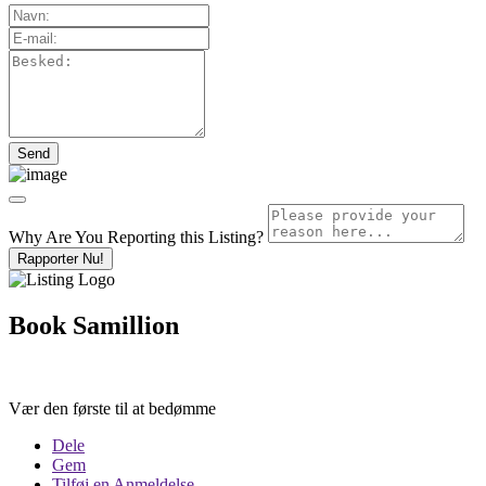
Why Are You Reporting this
Listing?
Rapporter Nu!
Book Samillion
Vær den første til at bedømme
Dele
Gem
Tilføj en Anmeldelse