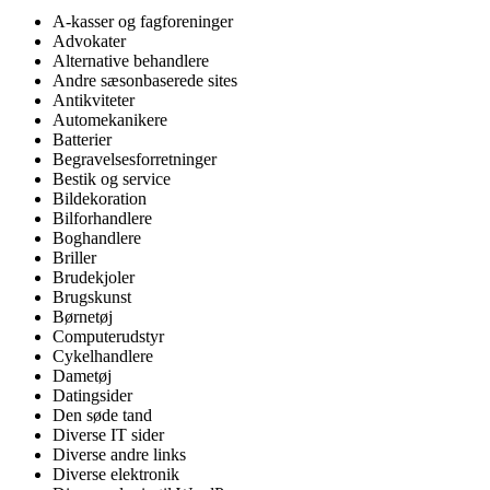
A-kasser og fagforeninger
Advokater
Alternative behandlere
Andre sæsonbaserede sites
Antikviteter
Automekanikere
Batterier
Begravelsesforretninger
Bestik og service
Bildekoration
Bilforhandlere
Boghandlere
Briller
Brudekjoler
Brugskunst
Børnetøj
Computerudstyr
Cykelhandlere
Dametøj
Datingsider
Den søde tand
Diverse IT sider
Diverse andre links
Diverse elektronik