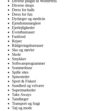
Diverse plugin til WordPress
Diverse shops
Dress for balls
Dress for fun
Dyrlæger og medicin
Ejendomsmæglere
Ejerlejligheder
Eventbureauer
Fastfood
Rejser
Rådgivingsbureauer
Sko og støvler
Skole
Smykker
Softwareprogrammer
Sommerhuse
Spille sites
Spisesteder
Sport & Fiskeri
Sundhed og velvære
Supermarkeder
Take Aways
Tandlæger
Transport og fragt
Tøj og mode