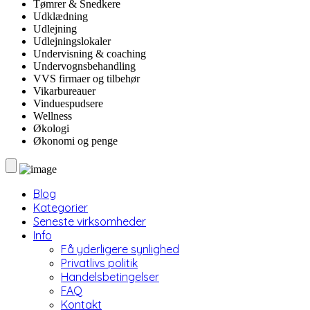
Tømrer & Snedkere
Udklædning
Udlejning
Udlejningslokaler
Undervisning & coaching
Undervognsbehandling
VVS firmaer og tilbehør
Vikarbureauer
Vinduespudsere
Wellness
Økologi
Økonomi og penge
Blog
Kategorier
Seneste virksomheder
Info
Få yderligere synlighed
Privatlivs politik
Handelsbetingelser
FAQ
Kontakt