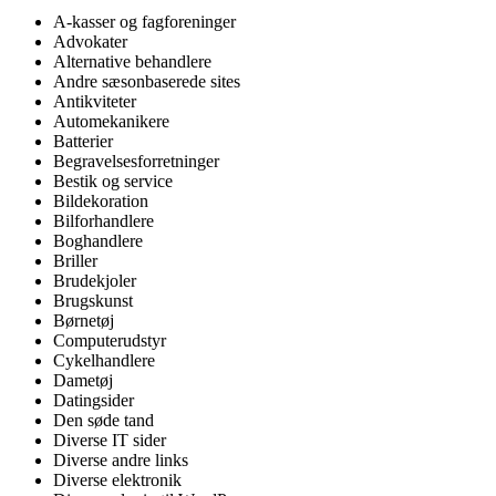
A-kasser og fagforeninger
Advokater
Alternative behandlere
Andre sæsonbaserede sites
Antikviteter
Automekanikere
Batterier
Begravelsesforretninger
Bestik og service
Bildekoration
Bilforhandlere
Boghandlere
Briller
Brudekjoler
Brugskunst
Børnetøj
Computerudstyr
Cykelhandlere
Dametøj
Datingsider
Den søde tand
Diverse IT sider
Diverse andre links
Diverse elektronik