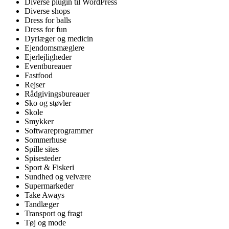
Diverse plugin til WordPress
Diverse shops
Dress for balls
Dress for fun
Dyrlæger og medicin
Ejendomsmæglere
Ejerlejligheder
Eventbureauer
Fastfood
Rejser
Rådgivingsbureauer
Sko og støvler
Skole
Smykker
Softwareprogrammer
Sommerhuse
Spille sites
Spisesteder
Sport & Fiskeri
Sundhed og velvære
Supermarkeder
Take Aways
Tandlæger
Transport og fragt
Tøj og mode