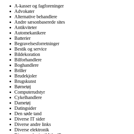
A-kasser og fagforeninger
Advokater
Alternative behandlere
Andre sæsonbaserede sites
Antikviteter
Automekanikere
Batterier
Begravelsesforretninger
Bestik og service
Bildekoration
Bilforhandlere
Boghandlere
Briller
Brudekjoler
Brugskunst
Børnetøj
Computerudstyr
Cykelhandlere
Dametøj
Datingsider
Den søde tand
Diverse IT sider
Diverse andre links
Diverse elektronik