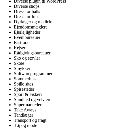
Diverse plugin til WordPress
Diverse shops
Dress for balls
Dress for fun
Dyrlæger og medicin
Ejendomsmæglere
Ejerlejligheder
Eventbureauer
Fastfood
Rejser
Rådgivingsbureauer
Sko og støvler
Skole
Smykker
Softwareprogrammer
Sommerhuse
Spille sites
Spisesteder
Sport & Fiskeri
Sundhed og velvære
Supermarkeder
Take Aways
Tandlæger
Transport og fragt
Tøj og mode