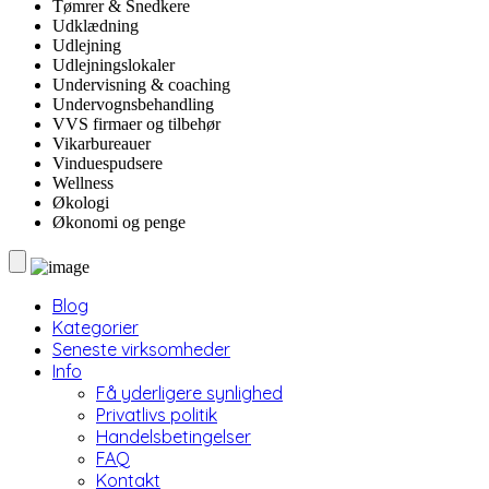
Tømrer & Snedkere
Udklædning
Udlejning
Udlejningslokaler
Undervisning & coaching
Undervognsbehandling
VVS firmaer og tilbehør
Vikarbureauer
Vinduespudsere
Wellness
Økologi
Økonomi og penge
Blog
Kategorier
Seneste virksomheder
Info
Få yderligere synlighed
Privatlivs politik
Handelsbetingelser
FAQ
Kontakt