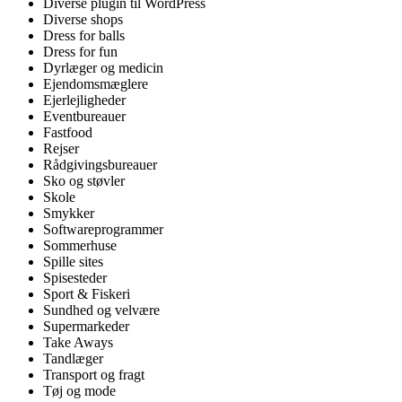
Diverse plugin til WordPress
Diverse shops
Dress for balls
Dress for fun
Dyrlæger og medicin
Ejendomsmæglere
Ejerlejligheder
Eventbureauer
Fastfood
Rejser
Rådgivingsbureauer
Sko og støvler
Skole
Smykker
Softwareprogrammer
Sommerhuse
Spille sites
Spisesteder
Sport & Fiskeri
Sundhed og velvære
Supermarkeder
Take Aways
Tandlæger
Transport og fragt
Tøj og mode