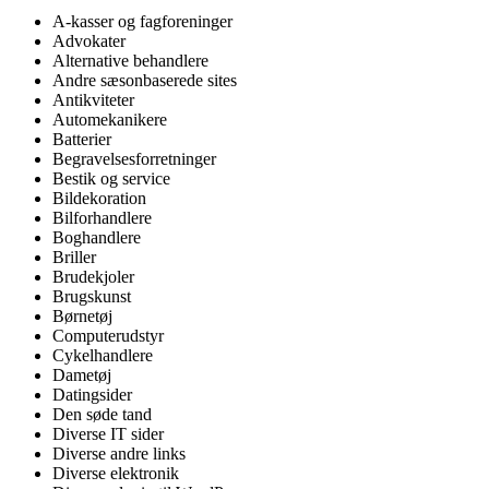
A-kasser og fagforeninger
Advokater
Alternative behandlere
Andre sæsonbaserede sites
Antikviteter
Automekanikere
Batterier
Begravelsesforretninger
Bestik og service
Bildekoration
Bilforhandlere
Boghandlere
Briller
Brudekjoler
Brugskunst
Børnetøj
Computerudstyr
Cykelhandlere
Dametøj
Datingsider
Den søde tand
Diverse IT sider
Diverse andre links
Diverse elektronik