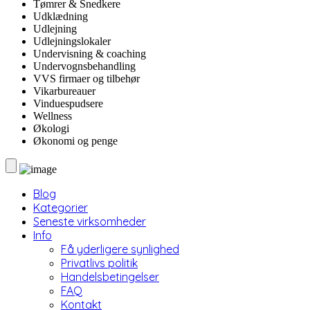
Tømrer & Snedkere
Udklædning
Udlejning
Udlejningslokaler
Undervisning & coaching
Undervognsbehandling
VVS firmaer og tilbehør
Vikarbureauer
Vinduespudsere
Wellness
Økologi
Økonomi og penge
Blog
Kategorier
Seneste virksomheder
Info
Få yderligere synlighed
Privatlivs politik
Handelsbetingelser
FAQ
Kontakt