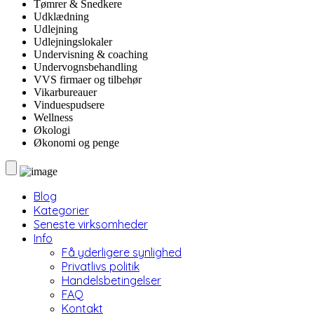
Tømrer & Snedkere
Udklædning
Udlejning
Udlejningslokaler
Undervisning & coaching
Undervognsbehandling
VVS firmaer og tilbehør
Vikarbureauer
Vinduespudsere
Wellness
Økologi
Økonomi og penge
Blog
Kategorier
Seneste virksomheder
Info
Få yderligere synlighed
Privatlivs politik
Handelsbetingelser
FAQ
Kontakt