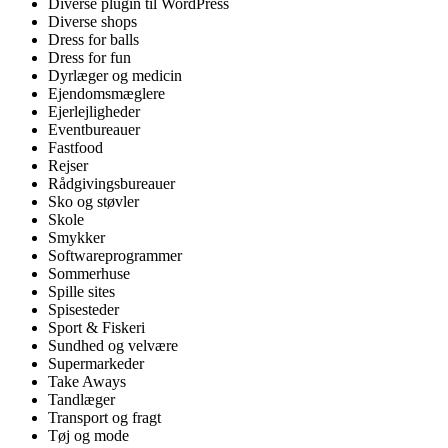
Diverse plugin til WordPress
Diverse shops
Dress for balls
Dress for fun
Dyrlæger og medicin
Ejendomsmæglere
Ejerlejligheder
Eventbureauer
Fastfood
Rejser
Rådgivingsbureauer
Sko og støvler
Skole
Smykker
Softwareprogrammer
Sommerhuse
Spille sites
Spisesteder
Sport & Fiskeri
Sundhed og velvære
Supermarkeder
Take Aways
Tandlæger
Transport og fragt
Tøj og mode