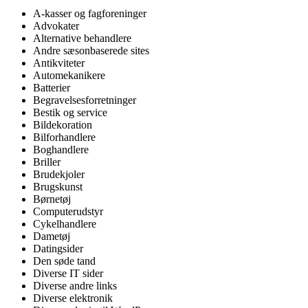
A-kasser og fagforeninger
Advokater
Alternative behandlere
Andre sæsonbaserede sites
Antikviteter
Automekanikere
Batterier
Begravelsesforretninger
Bestik og service
Bildekoration
Bilforhandlere
Boghandlere
Briller
Brudekjoler
Brugskunst
Børnetøj
Computerudstyr
Cykelhandlere
Dametøj
Datingsider
Den søde tand
Diverse IT sider
Diverse andre links
Diverse elektronik