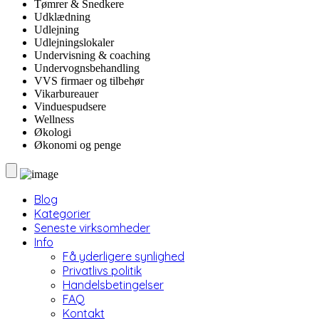
Tømrer & Snedkere
Udklædning
Udlejning
Udlejningslokaler
Undervisning & coaching
Undervognsbehandling
VVS firmaer og tilbehør
Vikarbureauer
Vinduespudsere
Wellness
Økologi
Økonomi og penge
Blog
Kategorier
Seneste virksomheder
Info
Få yderligere synlighed
Privatlivs politik
Handelsbetingelser
FAQ
Kontakt