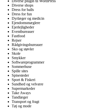
Diverse plugin til WordPress
Diverse shops
Dress for balls
Dress for fun
Dyrlæger og medicin
Ejendomsmæglere
Ejerlejligheder
Eventbureauer
Fastfood
Rejser
Rådgivingsbureauer
Sko og støvler
Skole
Smykker
Softwareprogrammer
Sommerhuse
Spille sites
Spisesteder
Sport & Fiskeri
Sundhed og velvære
Supermarkeder
Take Aways
Tandlæger
Transport og fragt
Tøj og mode