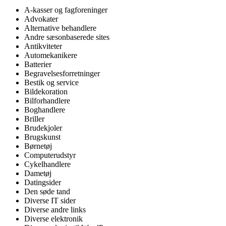
A-kasser og fagforeninger
Advokater
Alternative behandlere
Andre sæsonbaserede sites
Antikviteter
Automekanikere
Batterier
Begravelsesforretninger
Bestik og service
Bildekoration
Bilforhandlere
Boghandlere
Briller
Brudekjoler
Brugskunst
Børnetøj
Computerudstyr
Cykelhandlere
Dametøj
Datingsider
Den søde tand
Diverse IT sider
Diverse andre links
Diverse elektronik