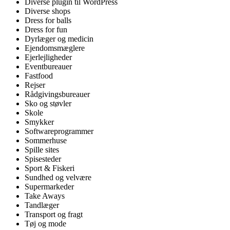
Diverse plugin til WordPress
Diverse shops
Dress for balls
Dress for fun
Dyrlæger og medicin
Ejendomsmæglere
Ejerlejligheder
Eventbureauer
Fastfood
Rejser
Rådgivingsbureauer
Sko og støvler
Skole
Smykker
Softwareprogrammer
Sommerhuse
Spille sites
Spisesteder
Sport & Fiskeri
Sundhed og velvære
Supermarkeder
Take Aways
Tandlæger
Transport og fragt
Tøj og mode