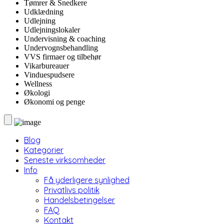
Tømrer & Snedkere
Udklædning
Udlejning
Udlejningslokaler
Undervisning & coaching
Undervognsbehandling
VVS firmaer og tilbehør
Vikarbureauer
Vinduespudsere
Wellness
Økologi
Økonomi og penge
Blog
Kategorier
Seneste virksomheder
Info
Få yderligere synlighed
Privatlivs politik
Handelsbetingelser
FAQ
Kontakt