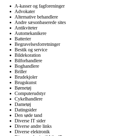
A-kasser og fagforeninger
Advokater
Alternative behandlere
Andre sæsonbaserede sites
Antikviteter
Automekanikere
Batterier
Begravelsesforretninger
Bestik og service
Bildekoration
Bilforhandlere
Boghandlere
Briller
Brudekjoler
Brugskunst
Børnetøj
Computerudstyr
Cykelhandlere
Dametøj
Datingsider
Den søde tand
Diverse IT sider
Diverse andre links
Diverse elektronik