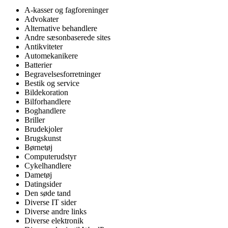
A-kasser og fagforeninger
Advokater
Alternative behandlere
Andre sæsonbaserede sites
Antikviteter
Automekanikere
Batterier
Begravelsesforretninger
Bestik og service
Bildekoration
Bilforhandlere
Boghandlere
Briller
Brudekjoler
Brugskunst
Børnetøj
Computerudstyr
Cykelhandlere
Dametøj
Datingsider
Den søde tand
Diverse IT sider
Diverse andre links
Diverse elektronik