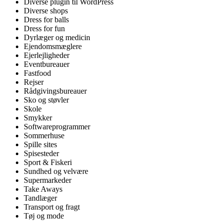
Diverse plugin til WordPress
Diverse shops
Dress for balls
Dress for fun
Dyrlæger og medicin
Ejendomsmæglere
Ejerlejligheder
Eventbureauer
Fastfood
Rejser
Rådgivingsbureauer
Sko og støvler
Skole
Smykker
Softwareprogrammer
Sommerhuse
Spille sites
Spisesteder
Sport & Fiskeri
Sundhed og velvære
Supermarkeder
Take Aways
Tandlæger
Transport og fragt
Tøj og mode