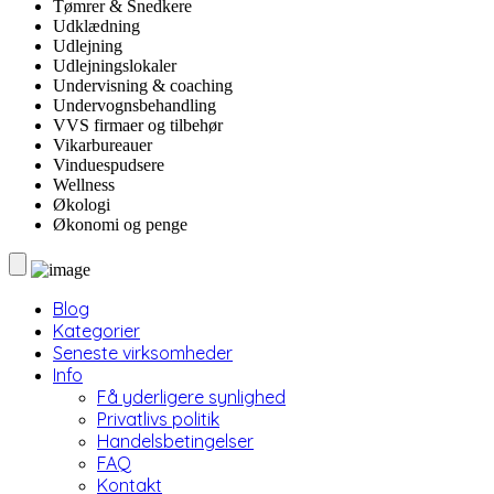
Tømrer & Snedkere
Udklædning
Udlejning
Udlejningslokaler
Undervisning & coaching
Undervognsbehandling
VVS firmaer og tilbehør
Vikarbureauer
Vinduespudsere
Wellness
Økologi
Økonomi og penge
Blog
Kategorier
Seneste virksomheder
Info
Få yderligere synlighed
Privatlivs politik
Handelsbetingelser
FAQ
Kontakt