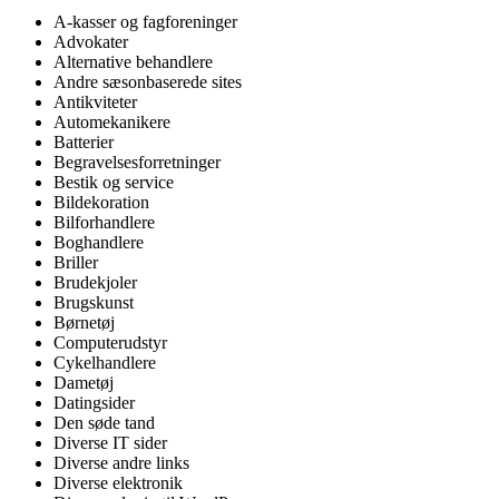
A-kasser og fagforeninger
Advokater
Alternative behandlere
Andre sæsonbaserede sites
Antikviteter
Automekanikere
Batterier
Begravelsesforretninger
Bestik og service
Bildekoration
Bilforhandlere
Boghandlere
Briller
Brudekjoler
Brugskunst
Børnetøj
Computerudstyr
Cykelhandlere
Dametøj
Datingsider
Den søde tand
Diverse IT sider
Diverse andre links
Diverse elektronik