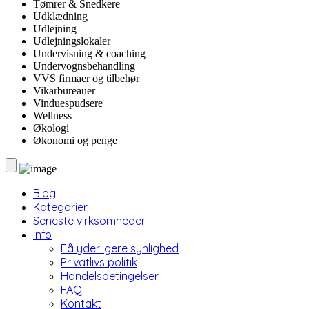
Tømrer & Snedkere
Udklædning
Udlejning
Udlejningslokaler
Undervisning & coaching
Undervognsbehandling
VVS firmaer og tilbehør
Vikarbureauer
Vinduespudsere
Wellness
Økologi
Økonomi og penge
Blog
Kategorier
Seneste virksomheder
Info
Få yderligere synlighed
Privatlivs politik
Handelsbetingelser
FAQ
Kontakt