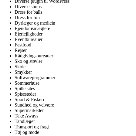
Diverse plugin til WordPress
Diverse shops
Dress for balls
Dress for fun
Dyrlæger og medicin
Ejendomsmæglere
Ejerlejligheder
Eventbureauer
Fastfood
Rejser
Rådgivingsbureauer
Sko og støvler
Skole
Smykker
Softwareprogrammer
Sommerhuse
Spille sites
Spisesteder
Sport & Fiskeri
Sundhed og velvære
Supermarkeder
Take Aways
Tandlæger
Transport og fragt
Tøj og mode