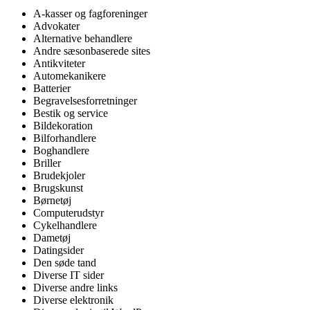
A-kasser og fagforeninger
Advokater
Alternative behandlere
Andre sæsonbaserede sites
Antikviteter
Automekanikere
Batterier
Begravelsesforretninger
Bestik og service
Bildekoration
Bilforhandlere
Boghandlere
Briller
Brudekjoler
Brugskunst
Børnetøj
Computerudstyr
Cykelhandlere
Dametøj
Datingsider
Den søde tand
Diverse IT sider
Diverse andre links
Diverse elektronik