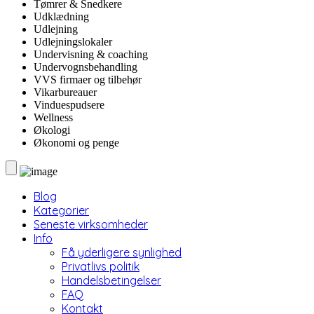
Tømrer & Snedkere
Udklædning
Udlejning
Udlejningslokaler
Undervisning & coaching
Undervognsbehandling
VVS firmaer og tilbehør
Vikarbureauer
Vinduespudsere
Wellness
Økologi
Økonomi og penge
Blog
Kategorier
Seneste virksomheder
Info
Få yderligere synlighed
Privatlivs politik
Handelsbetingelser
FAQ
Kontakt