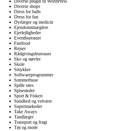
Diverse plugin til WordPress
Diverse shops
Dress for balls
Dress for fun
Dyrlæger og medicin
Ejendomsmæglere
Ejerlejligheder
Eventbureauer
Fastfood
Rejser
Rådgivingsbureauer
Sko og støvler
Skole
Smykker
Softwareprogrammer
Sommerhuse
Spille sites
Spisesteder
Sport & Fiskeri
Sundhed og velvære
Supermarkeder
Take Aways
Tandlæger
Transport og fragt
Tøj og mode