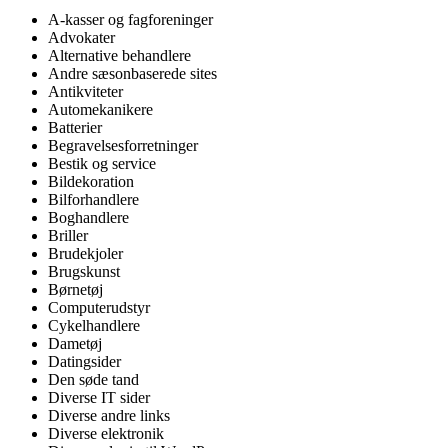
A-kasser og fagforeninger
Advokater
Alternative behandlere
Andre sæsonbaserede sites
Antikviteter
Automekanikere
Batterier
Begravelsesforretninger
Bestik og service
Bildekoration
Bilforhandlere
Boghandlere
Briller
Brudekjoler
Brugskunst
Børnetøj
Computerudstyr
Cykelhandlere
Dametøj
Datingsider
Den søde tand
Diverse IT sider
Diverse andre links
Diverse elektronik