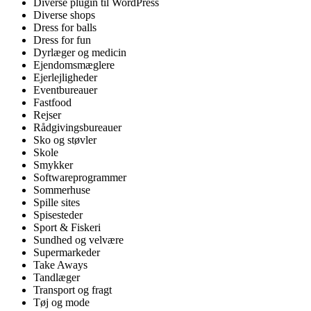
Diverse plugin til WordPress
Diverse shops
Dress for balls
Dress for fun
Dyrlæger og medicin
Ejendomsmæglere
Ejerlejligheder
Eventbureauer
Fastfood
Rejser
Rådgivingsbureauer
Sko og støvler
Skole
Smykker
Softwareprogrammer
Sommerhuse
Spille sites
Spisesteder
Sport & Fiskeri
Sundhed og velvære
Supermarkeder
Take Aways
Tandlæger
Transport og fragt
Tøj og mode