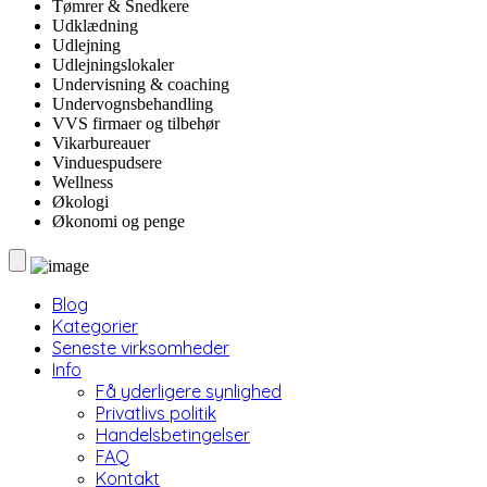
Tømrer & Snedkere
Udklædning
Udlejning
Udlejningslokaler
Undervisning & coaching
Undervognsbehandling
VVS firmaer og tilbehør
Vikarbureauer
Vinduespudsere
Wellness
Økologi
Økonomi og penge
Blog
Kategorier
Seneste virksomheder
Info
Få yderligere synlighed
Privatlivs politik
Handelsbetingelser
FAQ
Kontakt