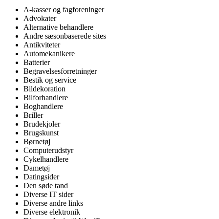
A-kasser og fagforeninger
Advokater
Alternative behandlere
Andre sæsonbaserede sites
Antikviteter
Automekanikere
Batterier
Begravelsesforretninger
Bestik og service
Bildekoration
Bilforhandlere
Boghandlere
Briller
Brudekjoler
Brugskunst
Børnetøj
Computerudstyr
Cykelhandlere
Dametøj
Datingsider
Den søde tand
Diverse IT sider
Diverse andre links
Diverse elektronik