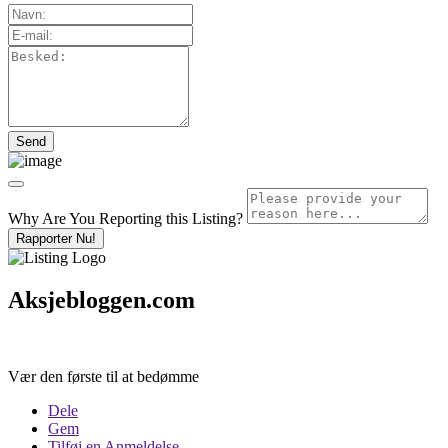
Why Are You Reporting this
Listing?
Rapporter Nu!
Aksjebloggen.com
Vær den første til at bedømme
Dele
Gem
Tilføj en Anmeldelse