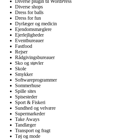
Diverse plugin til WordPress
Diverse shops
Dress for balls
Dress for fun
Dyrlæger og medicin
Ejendomsmæglere
Ejerlejligheder
Eventbureauer
Fastfood
Rejser
Rådgivingsbureauer
Sko og støvler
Skole
Smykker
Softwareprogrammer
Sommerhuse
Spille sites
Spisesteder
Sport & Fiskeri
Sundhed og velvære
Supermarkeder
Take Aways
Tandlæger
Transport og fragt
Tøj og mode