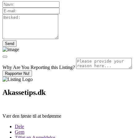
Why Are You Reporting this
Listing?
Rapporter Nu!
Akassetips.dk
Vær den første til at bedømme
Dele
Gem
Tilføj en Anmeldelse