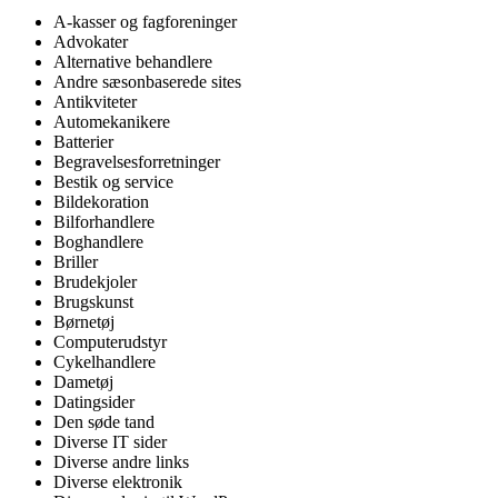
A-kasser og fagforeninger
Advokater
Alternative behandlere
Andre sæsonbaserede sites
Antikviteter
Automekanikere
Batterier
Begravelsesforretninger
Bestik og service
Bildekoration
Bilforhandlere
Boghandlere
Briller
Brudekjoler
Brugskunst
Børnetøj
Computerudstyr
Cykelhandlere
Dametøj
Datingsider
Den søde tand
Diverse IT sider
Diverse andre links
Diverse elektronik