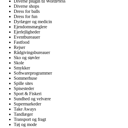
Diverse plugin til WordPress
Diverse shops
Dress for balls
Dress for fun
Dyrlæger og medicin
Ejendomsmæglere
Ejerlejligheder
Eventbureauer
Fastfood
Rejser
Rådgivingsbureauer
Sko og støvler
Skole
Smykker
Softwareprogrammer
Sommerhuse
Spille sites
Spisesteder
Sport & Fiskeri
Sundhed og velvære
Supermarkeder
Take Aways
Tandlæger
Transport og fragt
Tøj og mode