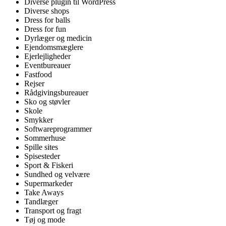
Diverse plugin til WordPress
Diverse shops
Dress for balls
Dress for fun
Dyrlæger og medicin
Ejendomsmæglere
Ejerlejligheder
Eventbureauer
Fastfood
Rejser
Rådgivingsbureauer
Sko og støvler
Skole
Smykker
Softwareprogrammer
Sommerhuse
Spille sites
Spisesteder
Sport & Fiskeri
Sundhed og velvære
Supermarkeder
Take Aways
Tandlæger
Transport og fragt
Tøj og mode