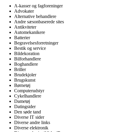
A-kasser og fagforeninger
Advokater
Alternative behandlere
Andre sæsonbaserede sites
Antikviteter
Automekanikere
Batterier
Begravelsesforretninger
Bestik og service
Bildekoration
Bilforhandlere
Boghandlere
Briller
Brudekjoler
Brugskunst
Børnetøj
Computerudstyr
Cykelhandlere
Dametøj
Datingsider
Den søde tand
Diverse IT sider
Diverse andre links
Diverse elektronik