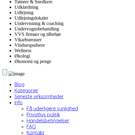
Tømrer & Snedkere
Udklædning
Udlejning
Udlejningslokaler
Undervisning & coaching
Undervognsbehandling
VVS firmaer og tilbehør
Vikarbureauer
Vinduespudsere
Wellness
Økologi
Økonomi og penge
Blog
Kategorier
Seneste virksomheder
Info
Få yderligere synlighed
Privatlivs politik
Handelsbetingelser
FAQ
Kontakt