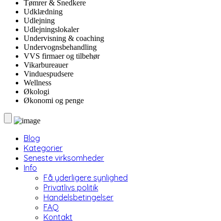
Tømrer & Snedkere
Udklædning
Udlejning
Udlejningslokaler
Undervisning & coaching
Undervognsbehandling
VVS firmaer og tilbehør
Vikarbureauer
Vinduespudsere
Wellness
Økologi
Økonomi og penge
Blog
Kategorier
Seneste virksomheder
Info
Få yderligere synlighed
Privatlivs politik
Handelsbetingelser
FAQ
Kontakt