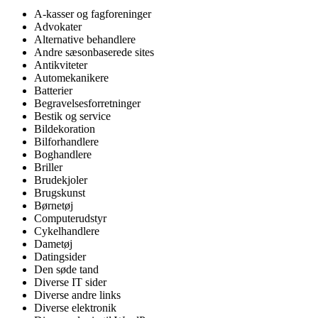
A-kasser og fagforeninger
Advokater
Alternative behandlere
Andre sæsonbaserede sites
Antikviteter
Automekanikere
Batterier
Begravelsesforretninger
Bestik og service
Bildekoration
Bilforhandlere
Boghandlere
Briller
Brudekjoler
Brugskunst
Børnetøj
Computerudstyr
Cykelhandlere
Dametøj
Datingsider
Den søde tand
Diverse IT sider
Diverse andre links
Diverse elektronik