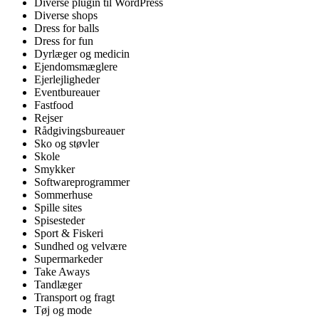
Diverse plugin til WordPress
Diverse shops
Dress for balls
Dress for fun
Dyrlæger og medicin
Ejendomsmæglere
Ejerlejligheder
Eventbureauer
Fastfood
Rejser
Rådgivingsbureauer
Sko og støvler
Skole
Smykker
Softwareprogrammer
Sommerhuse
Spille sites
Spisesteder
Sport & Fiskeri
Sundhed og velvære
Supermarkeder
Take Aways
Tandlæger
Transport og fragt
Tøj og mode