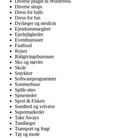
Diverse plugin til WordPress
Diverse shops
Dress for balls
Dress for fun
Dyrlæger og medicin
Ejendomsmæglere
Ejerlejligheder
Eventbureauer
Fastfood
Rejser
Rådgivingsbureauer
Sko og støvler
Skole
Smykker
Softwareprogrammer
Sommerhuse
Spille sites
Spisesteder
Sport & Fiskeri
Sundhed og velvære
Supermarkeder
Take Aways
Tandlæger
Transport og fragt
Tøj og mode