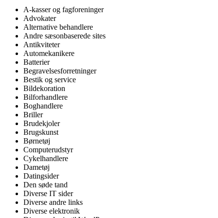
A-kasser og fagforeninger
Advokater
Alternative behandlere
Andre sæsonbaserede sites
Antikviteter
Automekanikere
Batterier
Begravelsesforretninger
Bestik og service
Bildekoration
Bilforhandlere
Boghandlere
Briller
Brudekjoler
Brugskunst
Børnetøj
Computerudstyr
Cykelhandlere
Dametøj
Datingsider
Den søde tand
Diverse IT sider
Diverse andre links
Diverse elektronik