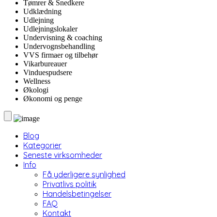
Tømrer & Snedkere
Udklædning
Udlejning
Udlejningslokaler
Undervisning & coaching
Undervognsbehandling
VVS firmaer og tilbehør
Vikarbureauer
Vinduespudsere
Wellness
Økologi
Økonomi og penge
Blog
Kategorier
Seneste virksomheder
Info
Få yderligere synlighed
Privatlivs politik
Handelsbetingelser
FAQ
Kontakt