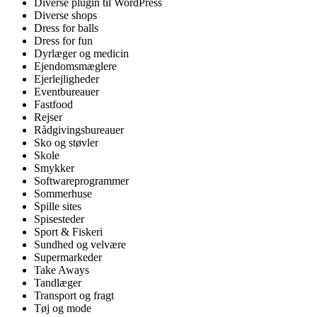
Diverse plugin til WordPress
Diverse shops
Dress for balls
Dress for fun
Dyrlæger og medicin
Ejendomsmæglere
Ejerlejligheder
Eventbureauer
Fastfood
Rejser
Rådgivingsbureauer
Sko og støvler
Skole
Smykker
Softwareprogrammer
Sommerhuse
Spille sites
Spisesteder
Sport & Fiskeri
Sundhed og velvære
Supermarkeder
Take Aways
Tandlæger
Transport og fragt
Tøj og mode