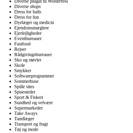
Diverse plugin til WordPress
Diverse shops
Dress for balls
Dress for fun
Dyrlæger og medicin
Ejendomsmæglere
Ejerlejligheder
Eventbureauer
Fastfood
Rejser
Rådgivingsbureauer
Sko og støvler
Skole
Smykker
Softwareprogrammer
Sommerhuse
Spille sites
Spisesteder
Sport & Fiskeri
Sundhed og velvære
Supermarkeder
Take Aways
Tandlæger
Transport og fragt
Tøj og mode