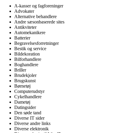
A-kasser og fagforeninger
Advokater
Alternative behandlere
Andre sæsonbaserede sites
Antikviteter
Automekanikere
Batterier
Begravelsesforretninger
Bestik og service
Bildekoration
Bilforhandlere
Boghandlere
Briller
Brudekjoler
Brugskunst
Børnetøj
Computerudstyr
Cykelhandlere
Dametøj
Datingsider
Den søde tand
Diverse IT sider
Diverse andre links
Diverse elektronik