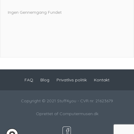
Ingen Gennemgang Fundet
FAQ
Blog
Privatlivs politik
Kontakt
Copyright © 2021 Stuff4you - CVR nr. 21623679
Oprettet af
Computermusen.dk