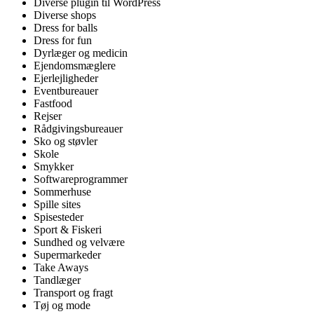
Diverse plugin til WordPress
Diverse shops
Dress for balls
Dress for fun
Dyrlæger og medicin
Ejendomsmæglere
Ejerlejligheder
Eventbureauer
Fastfood
Rejser
Rådgivingsbureauer
Sko og støvler
Skole
Smykker
Softwareprogrammer
Sommerhuse
Spille sites
Spisesteder
Sport & Fiskeri
Sundhed og velvære
Supermarkeder
Take Aways
Tandlæger
Transport og fragt
Tøj og mode