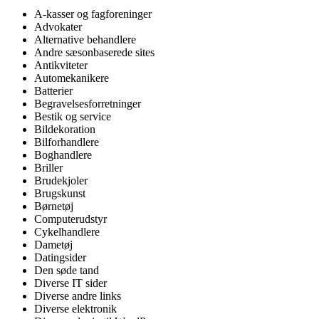
A-kasser og fagforeninger
Advokater
Alternative behandlere
Andre sæsonbaserede sites
Antikviteter
Automekanikere
Batterier
Begravelsesforretninger
Bestik og service
Bildekoration
Bilforhandlere
Boghandlere
Briller
Brudekjoler
Brugskunst
Børnetøj
Computerudstyr
Cykelhandlere
Dametøj
Datingsider
Den søde tand
Diverse IT sider
Diverse andre links
Diverse elektronik