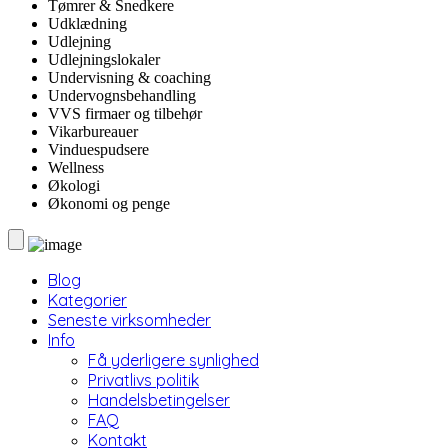
Tømrer & Snedkere
Udklædning
Udlejning
Udlejningslokaler
Undervisning & coaching
Undervognsbehandling
VVS firmaer og tilbehør
Vikarbureauer
Vinduespudsere
Wellness
Økologi
Økonomi og penge
Blog
Kategorier
Seneste virksomheder
Info
Få yderligere synlighed
Privatlivs politik
Handelsbetingelser
FAQ
Kontakt