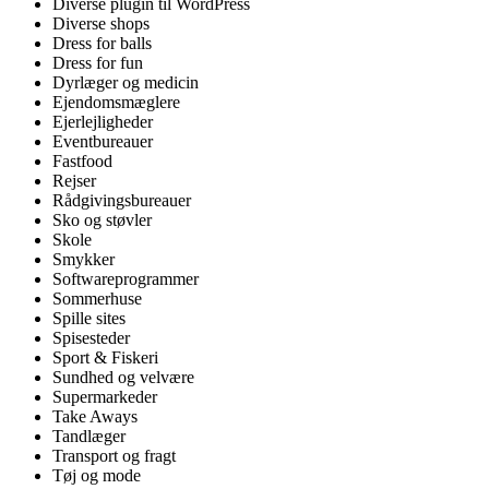
Diverse plugin til WordPress
Diverse shops
Dress for balls
Dress for fun
Dyrlæger og medicin
Ejendomsmæglere
Ejerlejligheder
Eventbureauer
Fastfood
Rejser
Rådgivingsbureauer
Sko og støvler
Skole
Smykker
Softwareprogrammer
Sommerhuse
Spille sites
Spisesteder
Sport & Fiskeri
Sundhed og velvære
Supermarkeder
Take Aways
Tandlæger
Transport og fragt
Tøj og mode