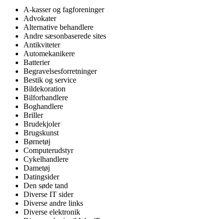
A-kasser og fagforeninger
Advokater
Alternative behandlere
Andre sæsonbaserede sites
Antikviteter
Automekanikere
Batterier
Begravelsesforretninger
Bestik og service
Bildekoration
Bilforhandlere
Boghandlere
Briller
Brudekjoler
Brugskunst
Børnetøj
Computerudstyr
Cykelhandlere
Dametøj
Datingsider
Den søde tand
Diverse IT sider
Diverse andre links
Diverse elektronik