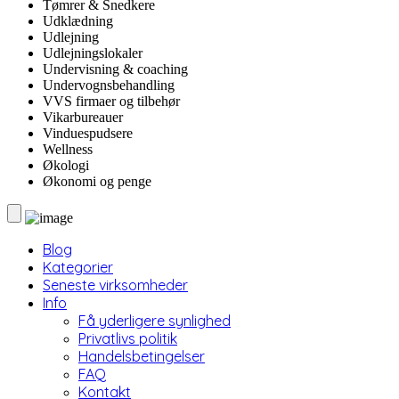
Tømrer & Snedkere
Udklædning
Udlejning
Udlejningslokaler
Undervisning & coaching
Undervognsbehandling
VVS firmaer og tilbehør
Vikarbureauer
Vinduespudsere
Wellness
Økologi
Økonomi og penge
Blog
Kategorier
Seneste virksomheder
Info
Få yderligere synlighed
Privatlivs politik
Handelsbetingelser
FAQ
Kontakt