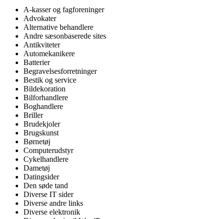
A-kasser og fagforeninger
Advokater
Alternative behandlere
Andre sæsonbaserede sites
Antikviteter
Automekanikere
Batterier
Begravelsesforretninger
Bestik og service
Bildekoration
Bilforhandlere
Boghandlere
Briller
Brudekjoler
Brugskunst
Børnetøj
Computerudstyr
Cykelhandlere
Dametøj
Datingsider
Den søde tand
Diverse IT sider
Diverse andre links
Diverse elektronik