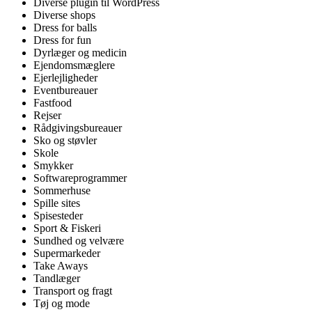
Diverse plugin til WordPress
Diverse shops
Dress for balls
Dress for fun
Dyrlæger og medicin
Ejendomsmæglere
Ejerlejligheder
Eventbureauer
Fastfood
Rejser
Rådgivingsbureauer
Sko og støvler
Skole
Smykker
Softwareprogrammer
Sommerhuse
Spille sites
Spisesteder
Sport & Fiskeri
Sundhed og velvære
Supermarkeder
Take Aways
Tandlæger
Transport og fragt
Tøj og mode