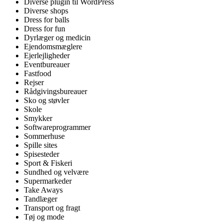
Diverse plugin til WordPress
Diverse shops
Dress for balls
Dress for fun
Dyrlæger og medicin
Ejendomsmæglere
Ejerlejligheder
Eventbureauer
Fastfood
Rejser
Rådgivingsbureauer
Sko og støvler
Skole
Smykker
Softwareprogrammer
Sommerhuse
Spille sites
Spisesteder
Sport & Fiskeri
Sundhed og velvære
Supermarkeder
Take Aways
Tandlæger
Transport og fragt
Tøj og mode