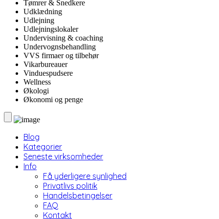
Tømrer & Snedkere
Udklædning
Udlejning
Udlejningslokaler
Undervisning & coaching
Undervognsbehandling
VVS firmaer og tilbehør
Vikarbureauer
Vinduespudsere
Wellness
Økologi
Økonomi og penge
Blog
Kategorier
Seneste virksomheder
Info
Få yderligere synlighed
Privatlivs politik
Handelsbetingelser
FAQ
Kontakt