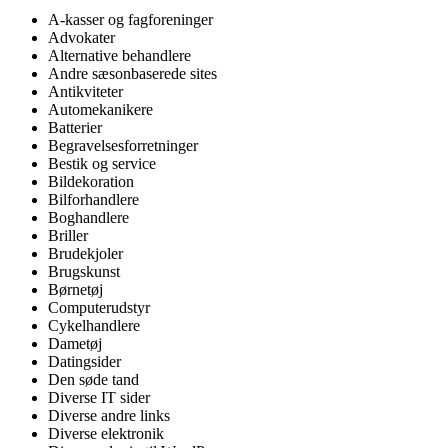
A-kasser og fagforeninger
Advokater
Alternative behandlere
Andre sæsonbaserede sites
Antikviteter
Automekanikere
Batterier
Begravelsesforretninger
Bestik og service
Bildekoration
Bilforhandlere
Boghandlere
Briller
Brudekjoler
Brugskunst
Børnetøj
Computerudstyr
Cykelhandlere
Dametøj
Datingsider
Den søde tand
Diverse IT sider
Diverse andre links
Diverse elektronik